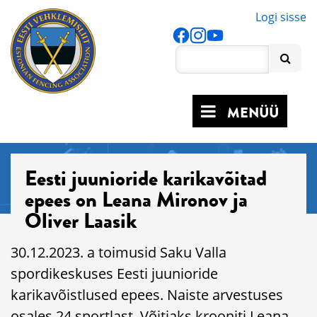
Logi sisse
MENÜÜ
Eesti juunioride karikavõitad
epees on Leana Mironov ja
Oliver Laasik
30.12.2023. a toimusid Saku Valla
spordikeskuses Eesti juunioride
karikavõistlused epees. Naiste arvestuses
osales 24 sportlast. Võitjaks krooniti Leana