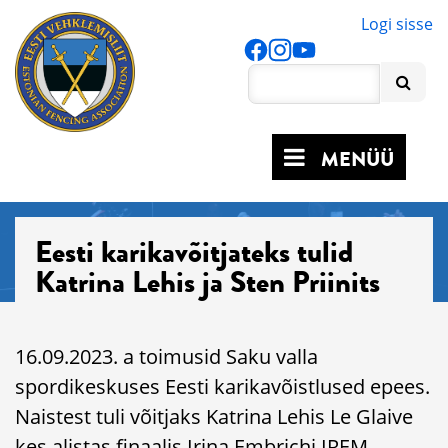
Logi sisse
MENÜÜ
Eesti karikavõitjateks tulid
Katrina Lehis ja Sten Priinits
16.09.2023. a toimusid Saku valla
spordikeskuses Eesti karikavõistlused epees.
Naistest tuli võitjaks Katrina Lehis Le Glaive
kes alistas finaalis Irina Embrichi IREM