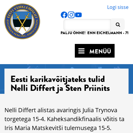
Logi sisse
PALJU ÕNNE! ENN EICHELMANN - 71
MENÜÜ
Eesti karikavõitjateks tulid
Nelli Differt ja Sten Priinits
Nelli Differt alistas avaringis Julia Trynova
torgetega 15-4. Kaheksandikfinaalis võitis ta
Iris Maria Matskevitši tulemusega 15-5.