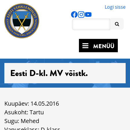
Logi sisse
MENÜÜ
Eesti D-kl. MV võistk.
Kuupäev: 14.05.2016
Asukoht: Tartu
Sugu: Mehed
Vanuseklass: D-klass