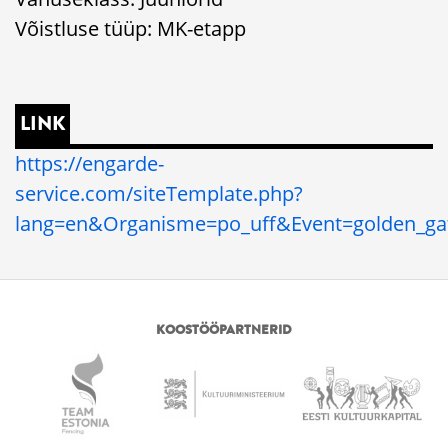
Võistluse tüüp: MK-etapp
LINK
https://engarde-
service.com/siteTemplate.php?
lang=en&Organisme=po_uff&Event=golden_ga
KOOSTÖÖPARTNERID