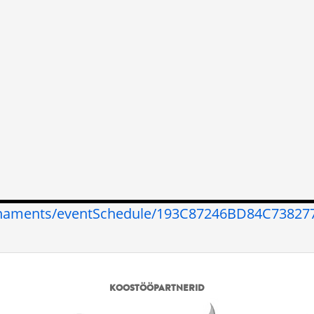
urnaments/eventSchedule/193C87246BD84C7382
KOOSTÖÖPARTNERID