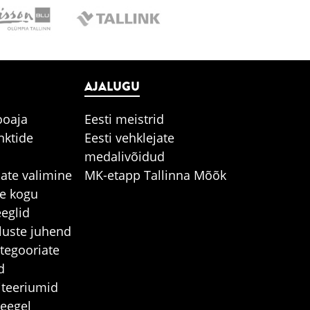
AJALUGU
ooaja
Eesti meistrid
nktide
Eesti vehklejate
medalivõidud
jate valimine
MK-etapp Tallinna Mõõk
e kogu
eglid
stluste juhend
tegooriate
d
iteeriumid
reegel