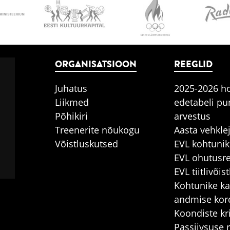
ORGANISATSIOON
REEGLID
Juhatus
2025-2026 h
Liikmed
edetabeli pu
Põhikiri
arvestus
Treenerite nõukogu
Aasta vehkle
Võistluskutsed
EVL kohtunik
EVL ohutusre
EVL tiitlivõi
Kohtunike ka
andmise kor
Koondiste kr
Passiivsuse 