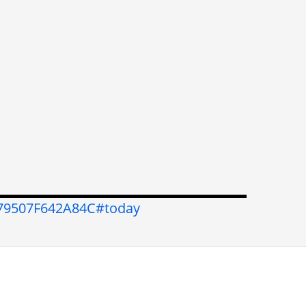
779507F642A84C#today