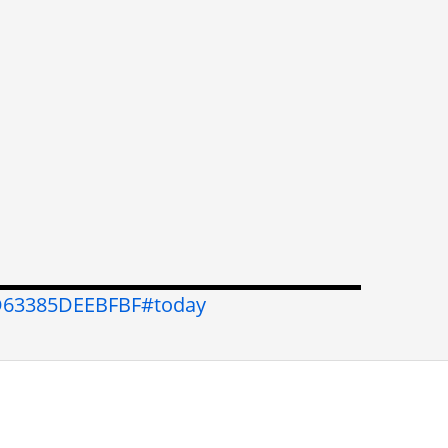
CD63385DEEBFBF#today