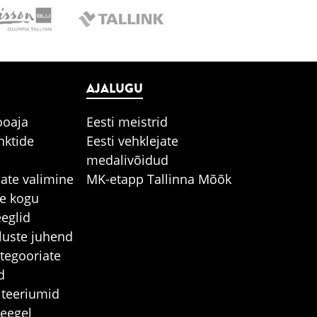
AJALUGU
ooaja
Eesti meistrid
nktide
Eesti vehklejate
medalivõidud
jate valimine
MK-etapp Tallinna Mõõk
e kogu
eglid
stluste juhend
tegooriate
d
iteeriumid
reegel