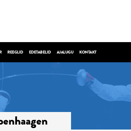
R
REEGLID
EDETABELID
AJALUGU
KONTAKT
openhaagen