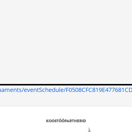
urnaments/eventSchedule/F0508CFC819E477681
KOOSTÖÖPARTNERID