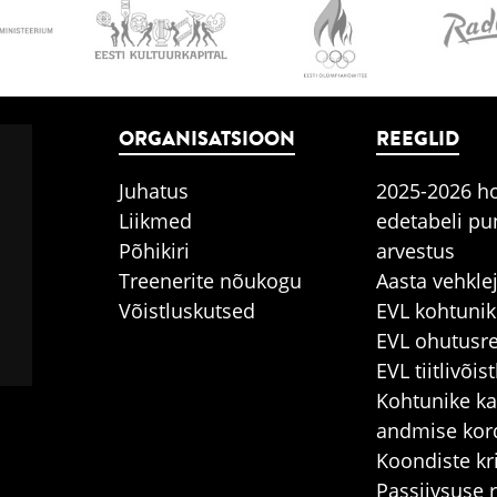
ORGANISATSIOON
REEGLID
Juhatus
2025-2026 h
Liikmed
edetabeli pu
Põhikiri
arvestus
Treenerite nõukogu
Aasta vehkle
Võistluskutsed
EVL kohtunik
EVL ohutusre
EVL tiitlivõi
Kohtunike ka
andmise kor
Koondiste kr
Passiivsuse 