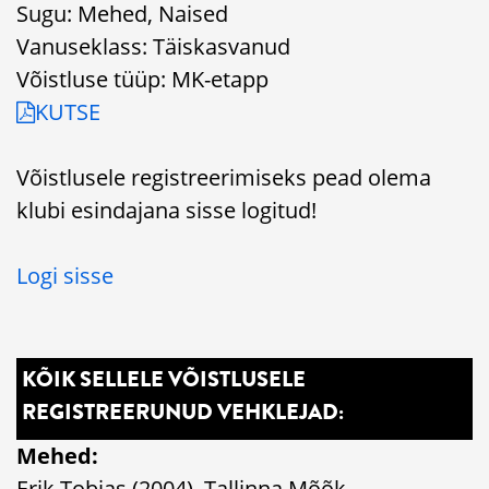
Sugu: Mehed, Naised
Vanuseklass: Täiskasvanud
Võistluse tüüp: MK-etapp
KUTSE
Võistlusele registreerimiseks pead olema
klubi esindajana sisse logitud!
Logi sisse
KÕIK SELLELE VÕISTLUSELE
REGISTREERUNUD VEHKLEJAD:
Mehed:
Erik Tobias (2004), Tallinna Mõõk