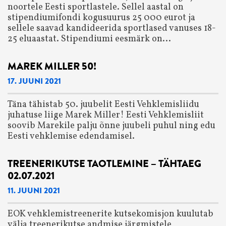
noortele Eesti sportlastele. Sellel aastal on
stipendiumifondi kogusuurus 25 000 eurot ja
sellele saavad kandideerida sportlased vanuses 18-
25 eluaastat. Stipendiumi eesmärk on...
MAREK MILLER 50!
17. JUUNI 2021
Täna tähistab 50. juubelit Eesti Vehklemisliidu
juhatuse liige Marek Miller! Eesti Vehklemisliit
soovib Marekile palju õnne juubeli puhul ning edu
Eesti vehklemise edendamisel.
TREENERIKUTSE TAOTLEMINE – TÄHTAEG
02.07.2021
11. JUUNI 2021
EOK vehklemistreenerite kutsekomisjon kuulutab
välja treenerikutse andmise järgmistele