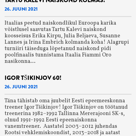
TARTU KALEVI NAISKOND KOLMAS!
26. JUUNI 2021
Itaalias peetud naiskondlikul Euroopa karika
võistlusel saavutas Tartu Kalevi naiskond
koosseisus Erika Kirpu, Julia Beljaeva, Susanne
Lannes ja Irina Embrich kolmanda koha! Alagrupi
turniiri täiseduga lõpetanud naiskond pidi
poolfinaalis tunnistama Itaalia Fiammi Oro
nasikonna...
IGOR TŠIKINJOV 60!
26. JUUNI 2021
Täna tähistab oma juubelit Eesti epeemeeskonna
treener Igor Tšikinjov! Igor Tšikinjov on töötanud
treenerina 1982–1992 Tallinna Mererajooni SK-s,
olnud 1991–1992 Eesti epeenaiskonna
vanemtreener. Aastatel 2003–2012 juhendas
Rootsi vehklemiskoondist, 2013–2018 ja aatast