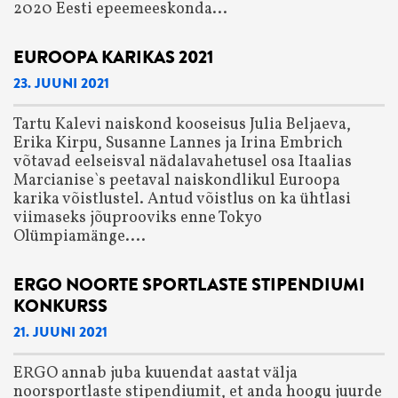
2020 Eesti epeemeeskonda...
EUROOPA KARIKAS 2021
23. JUUNI 2021
Tartu Kalevi naiskond kooseisus Julia Beljaeva,
Erika Kirpu, Susanne Lannes ja Irina Embrich
võtavad eelseisval nädalavahetusel osa Itaalias
Marcianise`s peetaval naiskondlikul Euroopa
karika võistlustel. Antud võistlus on ka ühtlasi
viimaseks jõuprooviks enne Tokyo
Olümpiamänge....
ERGO NOORTE SPORTLASTE STIPENDIUMI
KONKURSS
21. JUUNI 2021
ERGO annab juba kuuendat aastat välja
noorsportlaste stipendiumit, et anda hoogu juurde